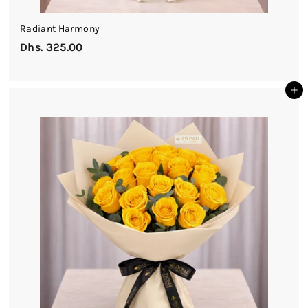
Radiant Harmony
Dhs. 325.00
D
h
s
أضف إلى السلة
.
3
2
5
.
0
0