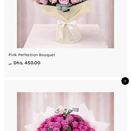
Pink Perfection Bouquet
م
Dhs. 450.00
من
ن
D
أضف إلى السلة
h
s
.
4
5
0
.