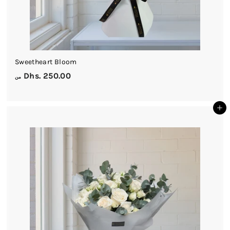
Sweetheart Bloom
م
Dhs. 250.00
من
ن
D
أضف إلى السلة
h
s
.
2
5
0
.
0
0