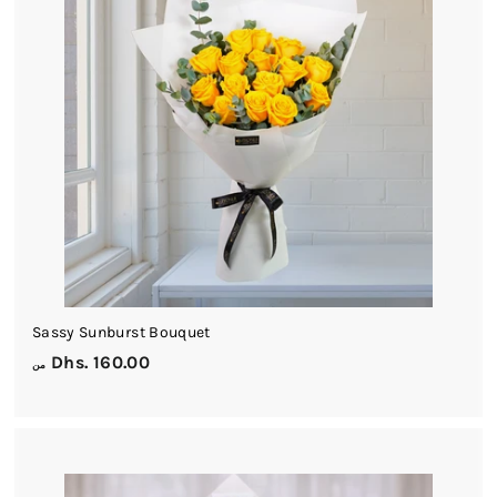
0
0
.
0
0
Sassy Sunburst Bouquet
م
Dhs. 160.00
من
ن
D
h
s
.