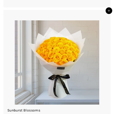
h
s
أضف إلى السلة
.
3
5
0
.
0
0
Sunburst Blossoms