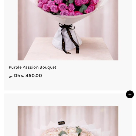
0
0
Purple Passion Bouquet
م
Dhs. 450.00
من
ن
D
أضف إلى السلة
h
s
.
4
5
0