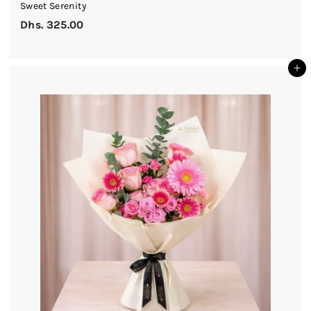
Sweet Serenity
Dhs. 325.00
D
h
s
أضف إلى السلة
.
3
2
5
.
0
0