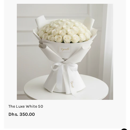
4
0
0
.
0
0
The Luxe White 50
Dhs. 350.00
D
h
s