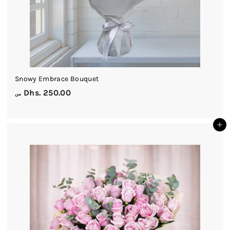
Snowy Embrace Bouquet
م
Dhs. 250.00
من
ن
D
أضف إلى السلة
h
s
.
2
5
0
.
0
0