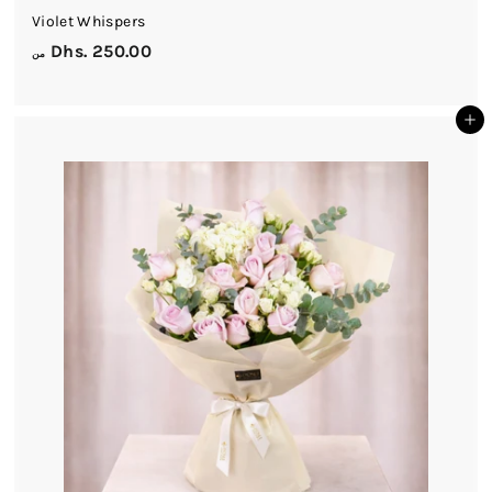
Violet Whispers
م
Dhs. 250.00
من
ن
D
أضف إلى السلة
h
s
.
2
5
0
.
0
0