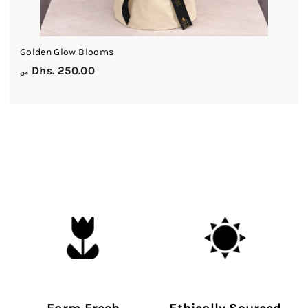
Golden Glow Blooms
م
Dhs. 250.00
من
ن
D
h
s
.
2
5
0
.
0
0