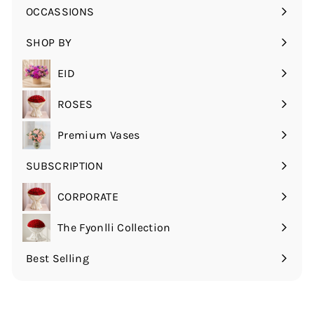
OCCASSIONS
قم
بتوسيع
SHOP BY
قم
القائمة
بتوسيع
الفرعية
EID
القائمة
الفرعية
ROSES
قم
بتوسيع
Premium Vases
القائمة
الفرعية
SUBSCRIPTION
قم
بتوسيع
CORPORATE
القائمة
الفرعية
The Fyonlli Collection
Best Selling