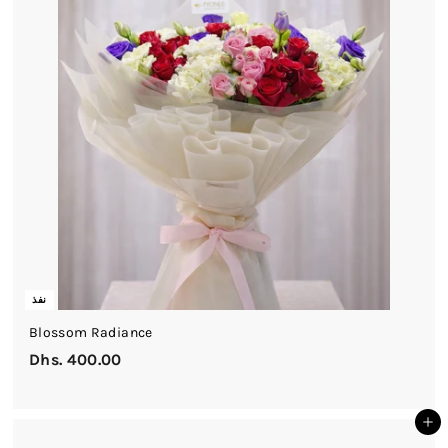
1
6
0
.
0
0
نفذ
Blossom Radiance
Dhs. 400.00
D
h
s
أضف إلى السلة
.