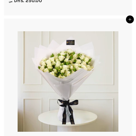
م
Dhs. 250.00
من
ن
D
أضف إلى السلة
h
s
.
2
5
0
.
0
0