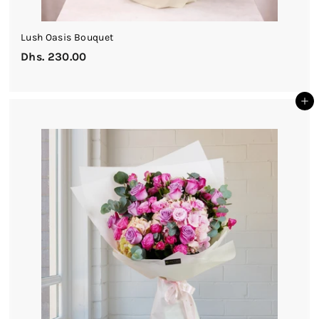
Lush Oasis Bouquet
Dhs. 230.00
D
h
s
أضف إلى السلة
.
2
3
0
.
0
0