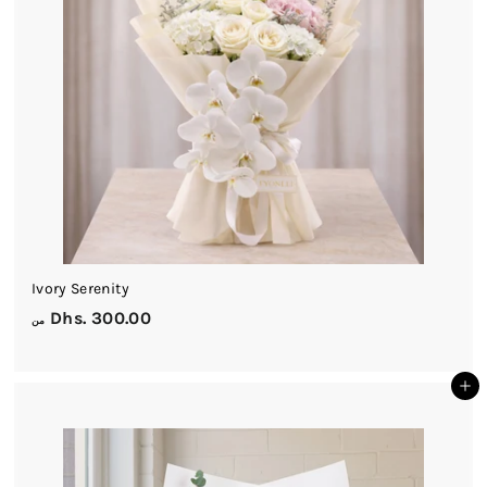
0
0
Ivory Serenity
م
Dhs. 300.00
من
ن
D
أضف إلى السلة
h
s
.
3