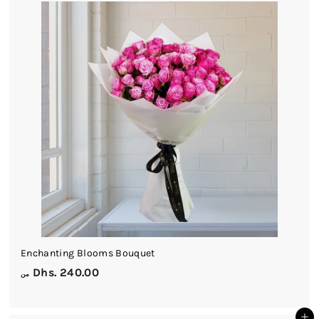
0
0
.
0
0
Enchanting Blooms Bouquet
م
Dhs. 240.00
من
ن
D