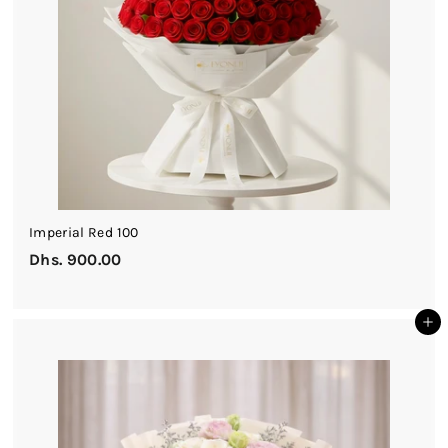
Imperial Red 100
Dhs. 900.00
D
h
s
أضف إلى السلة
.
9
0
0
.