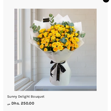
أضف إلى السلة
h
s
.
2
4
0
.
0
0
Sunny Delight Bouquet
م
Dhs. 250.00
من
ن