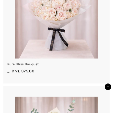
.
0
0
Pure Bliss Bouquet
م
Dhs. 375.00
من
ن
D
أضف إلى السلة
h
s
.
3