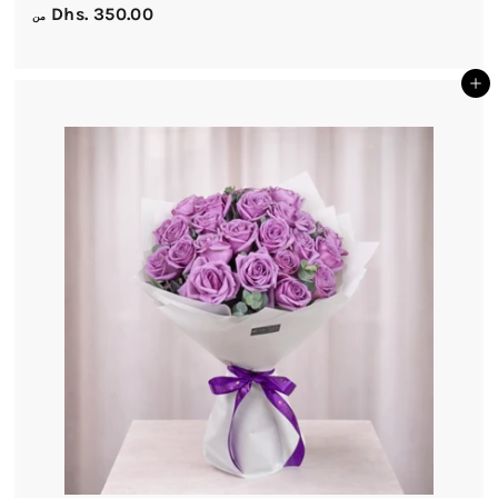
م
Dhs. 350.00
من
ن
D
أضف إلى السلة
h
s
.
3
5
0
.
0
0