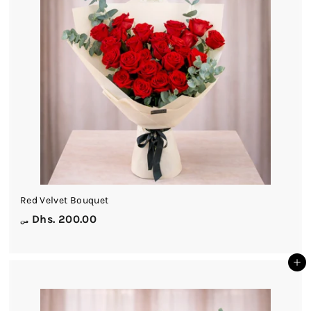
7
5
.
0
0
Red Velvet Bouquet
م
Dhs. 200.00
من
ن
D
أضف إلى السلة
h
s
.